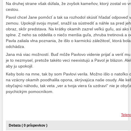
Na druhej strane však dúfala, že zvyšok kameňov, ktorý zostal vo v
cestou.
Pavol chcel Jane pomôcť a tak sa rozhodol skúsiť hľadať odpoveď
zemou. Upokojil svoju myseľ, snažil sa sústrediť a náhle sa pred j
obraz, skôr predstava. Na krátky okamih zazrel veľkú guľu, asi ako
splne. Z neho sa oddelila o niečo menšia guľa, zhruba tretinová a 
Pavla zaliala vlna poznania, že išlo o karmickú záležitosť, ktorá bo
odchádza.
Jana má viac možností. Buď môže Pavlovo videnie prijať a veriť mu
je to nezmysel, pretože takéto veci neexistujú a Pavol je blázon. Ale
aby ju upokojil.
Keby bolo na mne, tak by som Pavlovi verila. Možno išlo o natoľko dôl
na vzácny okamih poodhalila opona, skrývajúca naše osudy. Ale keby
obyčajnú náhodu, tak veta „ver a tvoja viera ťa uzdraví“ nie je obyč
psychickým pomocníkom.
Teleno
Debata ( 0 príspevkov )