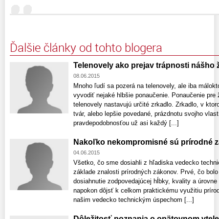
Ďalšie články od tohto blogera
Telenovely ako prejav trápnosti nášho 
08.06.2015
Mnoho ľudí sa pozerá na telenovely, ale iba málok
vyvodiť nejaké hlbšie ponaučenie. Ponaučenie pre ž
telenovely nastavujú určité zrkadlo. Zrkadlo, v kt
tvár, alebo lepšie povedané, prázdnotu svojho vlas
pravdepodobnosťou už asi každý [...]
Nakoľko nekompromisné sú prírodné 
04.06.2015
Všetko, čo sme dosiahli z hľadiska vedecko techni
základe znalosti prírodných zákonov. Prvé, čo bolo
dosiahnutie zodpovedajúcej hĺbky, kvality a úrovn
napokon dôjsť k celkom praktickému využitiu prír
našim vedecko technickým úspechom [...]
Dôležitosť poznania o opätovnom vtele