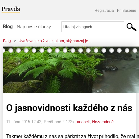
Registrácia
Prihlásenie
Blog
Najnovšie články
Najčítanejšie články
Blog
>
Uvažovanie o živote takom, aký naozaj je…
Najkomentovanejšie články
>
O jasnovidnosti každého z nás
Zoznam blogov
Komerčné blogy
O jasnovidnosti každého z nás
11. júna 2015 12:42
, Prečítané 2 172x,
anabell
,
Nezaradené
Takmer každému z nás sa párkrát za život prihodilo, že mal 