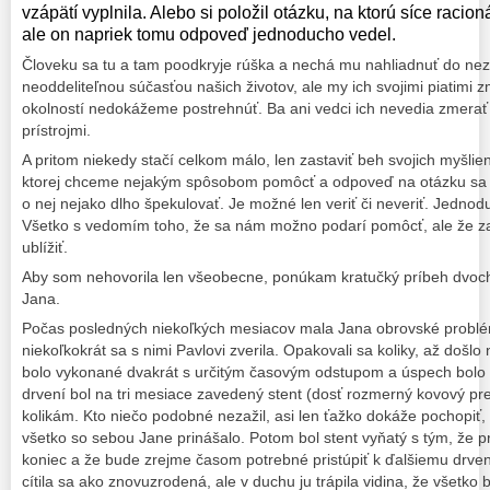
vzápätí vyplnila. Alebo si položil otázku, na ktorú síce raci
ale on napriek tomu odpoveď jednoducho vedel.
Človeku sa tu a tam poodkryje rúška a nechá mu nahliadnuť do nez
neoddeliteľnou súčasťou našich životov, ale my ich svojimi piatimi
okolností nedokážeme postrehnúť. Ba ani vedci ich nevedia zmerať
prístrojmi.
A pritom niekedy stačí celkom málo, len zastaviť beh svojich myšlien
ktorej chceme nejakým spôsobom pomôcť a odpoveď na otázku sa
o nej nejako dlho špekulovať. Je možné len veriť či neveriť. Jednod
Všetko s vedomím toho, že sa nám možno podarí pomôcť, ale že z
ublížiť.
Aby som nehovorila len všeobecne, ponúkam kratučký príbeh dvoch
Jana.
Počas posledných niekoľkých mesiacov mala Jana obrovské problé
niekoľkokrát sa s nimi Pavlovi zverila. Opakovali sa koliky, až došlo
bolo vykonané dvakrát s určitým časovým odstupom a úspech bolo 
drvení bol na tri mesiace zavedený stent (dosť rozmerný kovový pr
kolikám. Kto niečo podobné nezažil, asi len ťažko dokáže pochopiť,
všetko so sebou Jane prinášalo. Potom bol stent vyňatý s tým, že
koniec a že bude zrejme časom potrebné pristúpiť k ďalšiemu drven
cítila sa ako znovuzrodená, ale v duchu ju trápila vidina, že všetko