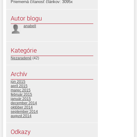
Priemerná čítanosť článkov: 3095x
Autor blogu
anabell
Kategórie
Nezaradené
(42)
Archív
jún 2015
apríl 2015
marec 2015
február 2015
január 2015
december 2014
október 2014
september 2014
august 2014
Odkazy