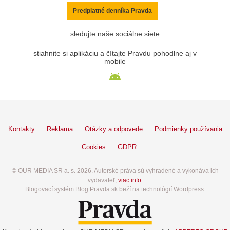
Predplatné denníka Pravda
sledujte naše sociálne siete
stiahnite si aplikáciu a čítajte Pravdu pohodlne aj v
mobile
Kontakty
Reklama
Otázky a odpovede
Podmienky používania
Cookies
GDPR
© OUR MEDIA SR a. s. 2026. Autorské práva sú vyhradené a vykonáva ich
vydavateľ,
viac info
.
Blogovací systém Blog.Pravda.sk beží na technológií Wordpress.