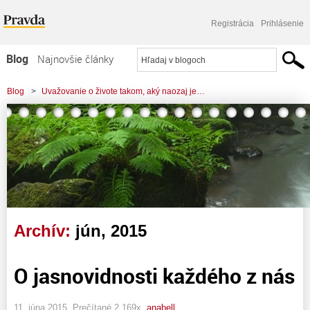
Registrácia
Prihlásenie
Blog
Najnovšie články
Najčítanejšie články
Blog
>
Uvažovanie o živote takom, aký naozaj je…
Najkomentovanejšie články
Zoznam blogov
Komerčné blogy
Archív:
jún, 2015
O jasnovidnosti každého z nás
11. júna 2015, Prečítané 2 169x,
anabell