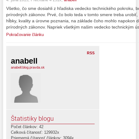
Všetko, čo sme dosiahli z hľadiska vedecko technického pokroku, b
prírodných zákonov. Prvé, čo bolo teda v tomto smere treba urobiť,
hĺbky, kvality a úrovne poznania, na základe čoho mohlo napokon dô
prírodných zákonov. Napriek všetkým našim vedecko technickým 
Pokračovanie článku
RSS
anabell
anabell.blog.pravda.sk
Štatistiky blogu
Počet článkov: 42
Celková čítanosť: 129932x
Priemerná čítanosť článkov: 3094x