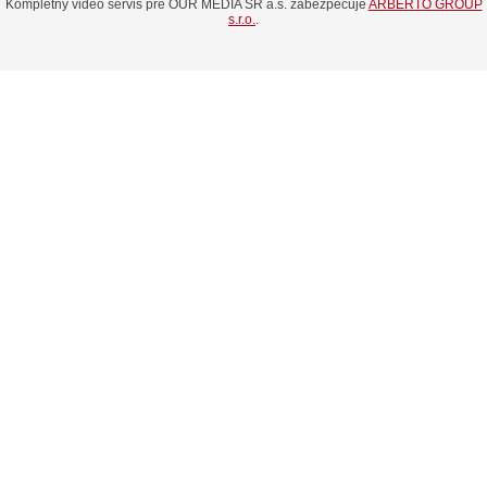
Kompletný video servis pre OUR MEDIA SR a.s. zabezpečuje
ARBERTO GROUP
s.r.o.
.