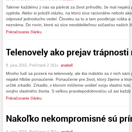
Takmer každému z nás sa párkrát za život prihodilo, že mal nejakú 
vyplnila. Alebo si položil otázku, na ktorú síce racionálne nebolo a
odpoveď jednoducho vedel. Človeku sa tu a tam poodkryje rúška a
neznáma. Do rovín, ktoré sú síce neoddeliteľnou súčasťou našich ži
Pokračovanie článku
Telenovely ako prejav trápnosti
8. júna 2015, Prečítané 2 161x,
anabell
Mnoho ľudí sa pozerá na telenovely, ale iba málokto sa z nich sám 
nejaké hlbšie ponaučenie. Ponaučenie pre život, ktorý žijeme a kto
určité zrkadlo. Zrkadlo, v ktorom môžeme uvidieť svoju vlastnú tvár
svojho vlastného života. S veľkou pravdepodobnosťou už asi každý
Pokračovanie článku
Nakoľko nekompromisné sú prí
4. júna 2015, Prečítané 4 251x,
anabell